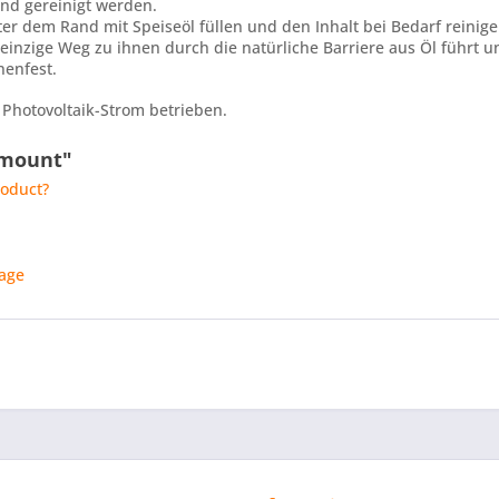
und gereinigt werden.
nter dem Rand mit Speiseöl füllen und den Inhalt bei Bedarf reini
einzige Weg zu ihnen durch die natürliche Barriere aus Öl führt 
nenfest.
hotovoltaik-Strom betrieben.
 mount"
roduct?
age