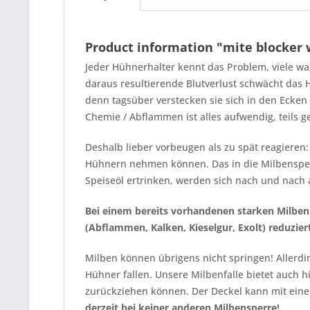
Product information "mite blocker
Jeder Hühnerhalter kennt das Problem, viele wa
daraus resultierende Blutverlust schwächt das
denn tagsüber verstecken sie sich in den Ecken 
Chemie / Abflammen ist alles aufwendig, teils g
Deshalb lieber vorbeugen als zu spät reagieren
Hühnern nehmen können. Das in die Milbensperre
Speiseöl ertrinken, werden sich nach und nach a
Bei einem bereits vorhandenen starken Milbenb
(Abflammen, Kalken, Kieselgur, Exolt) reduzie
Milben können übrigens nicht springen! Allerdi
Hühner fallen. Unsere Milbenfalle bietet auch hi
zurückziehen können. Der Deckel kann mit einem
derzeit bei keiner anderen Milbensperre!