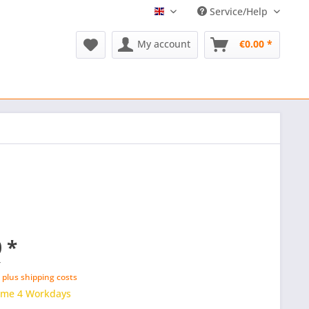
Service/Help
English
My account
€0.00 *
 *
r
T
plus shipping costs
time 4 Workdays