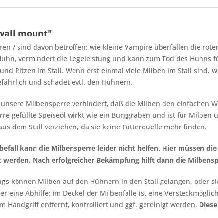
 wall mount"
ren / sind davon betroffen: wie kleine Vampire überfallen die rot
 Huhn, vermindert die Legeleistung und kann zum Tod des Huhns f
und Ritzen im Stall. Wenn erst einmal viele Milben im Stall sind,
efährlich und schadet evtl. den Hühnern.
: unsere Milbensperre verhindert, daß die Milben den einfachen W
 gefüllte Speiseöl wirkt wie ein Burggraben und ist für Milben u
us dem Stall verziehen, da sie keine Futterquelle mehr finden.
efall kann die Milbensperre leider nicht helfen. Hier müssen d
rt werden. Nach erfolgreicher Bekämpfung hilft dann die Milbens
ngs können Milben auf den Hühnern in den Stall gelangen, oder sie
er eine Abhilfe: im Deckel der Milbenfalle ist eine Versteckmöglichk
 Handgriff entfernt, kontrolliert und ggf. gereinigt werden.
Diese 