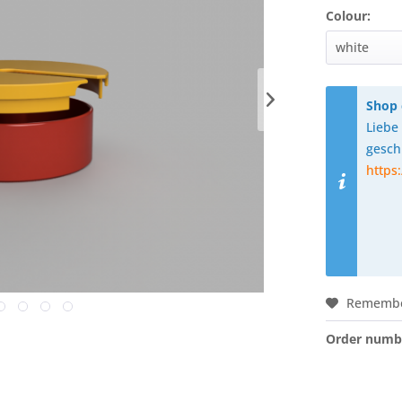
Colour:
Shop 
Liebe
geschl
https
Rememb
Order numb