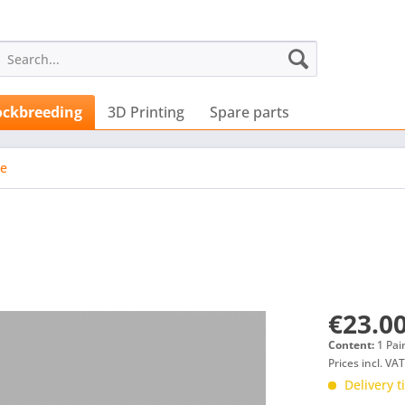
ockbreeding
3D Printing
Spare parts
re
€23.00
Content:
1 Pai
Prices incl. VA
Delivery 